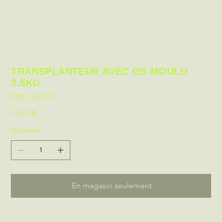
TRANSPLANTEUR AVEC OS MOULU
2.5KG
SKU
SKU :
A25412
A25412
Prix
16,99 $
Quantité
En magasin seulement