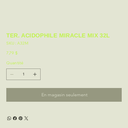
TER. ACIDOPHILE MIRACLE MIX 32L
SKU
SKU :
A32M
A32M
Prix
7,79 $
Quantité
En magasin seulement