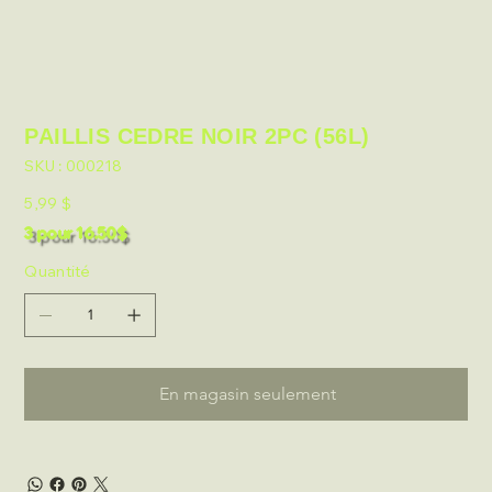
PAILLIS CEDRE NOIR 2PC (56L)
SKU
SKU :
000218
000218
Prix
5,99 $
3 pour 16.50$
Quantité
En magasin seulement