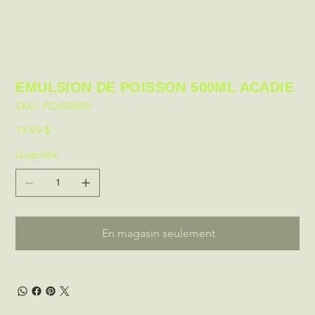
EMULSION DE POISSON 500ML ACADIE
SKU
SKU :
POISS500
POISS500
Prix
13,99 $
Quantité
En magasin seulement