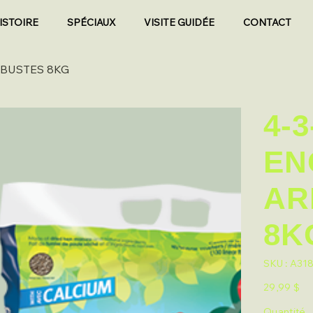
ISTOIRE
SPÉCIAUX
VISITE GUIDÉE
CONTACT
RBUSTES 8KG
4-3
EN
AR
8K
SKU
SKU :
A31
A3183
Prix
29,99 $
Quantité